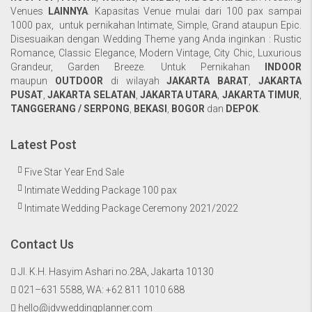
Venues
LAINNYA
. Kapasitas Venue mulai dari 100 pax sampai
1000 pax, untuk pernikahan Intimate, Simple, Grand ataupun Epic.
Disesuaikan dengan Wedding Theme yang Anda inginkan : Rustic
Romance, Classic Elegance, Modern Vintage, City Chic, Luxurious
Grandeur, Garden Breeze. Untuk Pernikahan
INDOOR
maupun
OUTDOOR
di wilayah
JAKARTA BARAT
,
JAKARTA
PUSAT
,
JAKARTA SELATAN
,
JAKARTA UTARA
,
JAKARTA TIMUR
,
TANGGERANG / SERPONG
,
BEKASI
,
BOGOR
dan
DEPOK
.
Latest Post
Five Star Year End Sale
Intimate Wedding Package 100 pax
Intimate Wedding Package Ceremony 2021/2022
Contact Us
Jl. K.H. Hasyim Ashari no.28A, Jakarta 10130
021–631 5588, WA:
+62 811 1010 688
hello@jdvweddingplanner.com