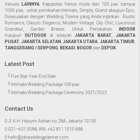
Venues
LAINNYA
. Kapasitas Venue mulai dari 100 pax sampai
1000 pax, untuk pernikahan Intimate, Simple, Grand ataupun Epic.
Disesuaikan dengan Wedding Theme yang Anda inginkan : Rustic
Romance, Classic Elegance, Modern Vintage, City Chic, Luxurious
Grandeur, Garden Breeze. Untuk Pernikahan
INDOOR
maupun
OUTDOOR
di wilayah
JAKARTA BARAT
,
JAKARTA
PUSAT
,
JAKARTA SELATAN
,
JAKARTA UTARA
,
JAKARTA TIMUR
,
TANGGERANG / SERPONG
,
BEKASI
,
BOGOR
dan
DEPOK
.
Latest Post
Five Star Year End Sale
Intimate Wedding Package 100 pax
Intimate Wedding Package Ceremony 2021/2022
Contact Us
Jl. K.H. Hasyim Ashari no.28A, Jakarta 10130
021–631 5588, WA:
+62 811 1010 688
hello@jdvweddingplanner.com