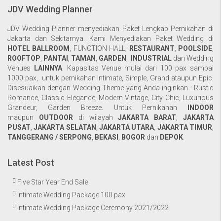
JDV Wedding Planner
JDV Wedding Planner menyediakan Paket Lengkap Pernikahan di
Jakarta dan Sekitarnya. Kami Menyediakan Paket Wedding di
HOTEL BALLROOM
,
FUNCTION HALL
,
RESTAURANT
,
POOLSIDE
,
ROOFTOP
,
PANTAI
,
TAMAN
,
GARDEN
,
INDUSTRIAL
dan Wedding
Venues
LAINNYA
. Kapasitas Venue mulai dari 100 pax sampai
1000 pax, untuk pernikahan Intimate, Simple, Grand ataupun Epic.
Disesuaikan dengan Wedding Theme yang Anda inginkan : Rustic
Romance, Classic Elegance, Modern Vintage, City Chic, Luxurious
Grandeur, Garden Breeze. Untuk Pernikahan
INDOOR
maupun
OUTDOOR
di wilayah
JAKARTA BARAT
,
JAKARTA
PUSAT
,
JAKARTA SELATAN
,
JAKARTA UTARA
,
JAKARTA TIMUR
,
TANGGERANG / SERPONG
,
BEKASI
,
BOGOR
dan
DEPOK
.
Latest Post
Five Star Year End Sale
Intimate Wedding Package 100 pax
Intimate Wedding Package Ceremony 2021/2022