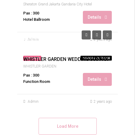
Sheraton Grand Jakarta Gandaria City Hotel
Pax : 300
Details
Hotel Ballroom
Only
Rp.800.900.000
Admin
2 years ago
Rp.1.452.000/pax
WHISTLER GARDEN WEDDING 300 PAX
FEATURED
INDOOR & OUTDOOR
WHISTLER GARDEN
Pax : 300
Details
Function Room
Admin
2 years ago
Load More