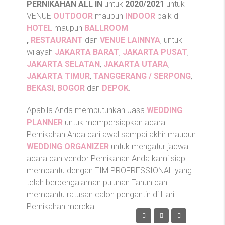
PERNIKAHAN ALL IN
untuk
2020/2021
untuk
VENUE
OUTDOOR
maupun
INDOOR
baik di
HOTEL
maupun
BALLROOM
,
RESTAURANT
dan
VENUE LAINNYA
, untuk
wilayah
JAKARTA BARAT
,
JAKARTA PUSAT
,
JAKARTA SELATAN
,
JAKARTA UTARA
,
JAKARTA TIMUR
,
TANGGERANG / SERPONG
,
BEKASI
,
BOGOR
dan
DEPOK
.
Apabila Anda membutuhkan Jasa
WEDDING
PLANNER
untuk mempersiapkan acara
Pernikahan Anda dari awal sampai akhir maupun
WEDDING ORGANIZER
untuk mengatur jadwal
acara dan vendor Pernikahan Anda kami siap
membantu dengan TIM PROFRESSIONAL yang
telah berpengalaman puluhan Tahun dan
membantu ratusan calon pengantin di Hari
Pernikahan mereka.
Only
Rp.535.900.000