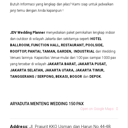
Butuh Informasi yang lengkap dan jelas? Kami siap untuk jadwalkan
janji temu dengan Anda kapanpun !
JDV Wedding Planner
menyediakan paket pernikahan lengkap indoor
dan outdoor di wilayah Jakarta dan sekitarnya seperti
HOTEL
BALLROOM, FUNCTION HALL, RESTAURANT, POOLSIDE,
ROOFTOP, PANTAI, TAMAN, GARDEN, INDUSTRIAL
dan Wedding
Venues lainnya. Kapasitas Venue mulai dari 100 pax sampai 1000 pax
yang tersebar di wilayah
JAKARTA BARAT, JAKARTA PUSAT,
JAKARTA SELATAN, JAKARTA UTARA, JAKARTA TIMUR,
TANGGERANG / SERPONG, BEKASI, BOGOR
dan
DEPOK.
ARYADUTA MENTENG WEDDING 150 PAX
Open on Google Maps
Address:
Jl. Prajurit KKO Usman dan Harun No.44-48,