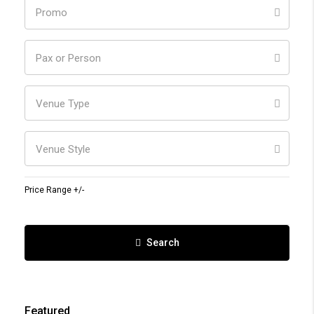
Promo
Pax or Person
Venue Type
Venue Style
Price Range +/-
Search
Featured