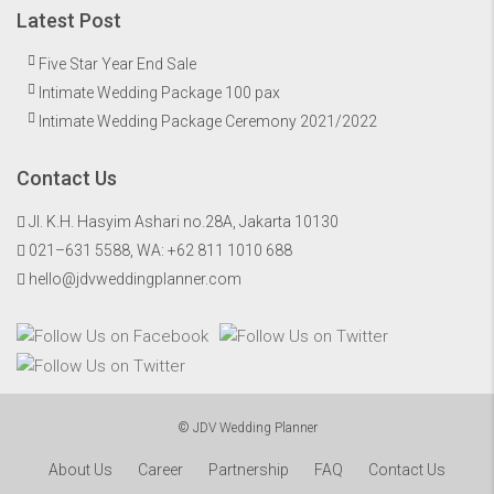
Latest Post
Five Star Year End Sale
Intimate Wedding Package 100 pax
Intimate Wedding Package Ceremony 2021/2022
Contact Us
Jl. K.H. Hasyim Ashari no.28A, Jakarta 10130
021–631 5588, WA:
+62 811 1010 688
hello@jdvweddingplanner.com
© JDV Wedding Planner
About Us
Career
Partnership
FAQ
Contact Us