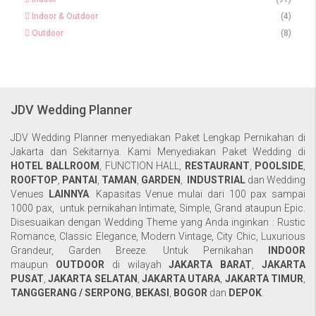
Indoor & Outdoor
(4)
Outdoor
(8)
JDV Wedding Planner
JDV Wedding Planner menyediakan Paket Lengkap Pernikahan di
Jakarta dan Sekitarnya. Kami Menyediakan Paket Wedding di
HOTEL BALLROOM
,
FUNCTION HALL
,
RESTAURANT
,
POOLSIDE
,
ROOFTOP
,
PANTAI
,
TAMAN
,
GARDEN
,
INDUSTRIAL
dan Wedding
Venues
LAINNYA
. Kapasitas Venue mulai dari 100 pax sampai
1000 pax, untuk pernikahan Intimate, Simple, Grand ataupun Epic.
Disesuaikan dengan Wedding Theme yang Anda inginkan : Rustic
Romance, Classic Elegance, Modern Vintage, City Chic, Luxurious
Grandeur, Garden Breeze. Untuk Pernikahan
INDOOR
maupun
OUTDOOR
di wilayah
JAKARTA BARAT
,
JAKARTA
PUSAT
,
JAKARTA SELATAN
,
JAKARTA UTARA
,
JAKARTA TIMUR
,
TANGGERANG / SERPONG
,
BEKASI
,
BOGOR
dan
DEPOK
.