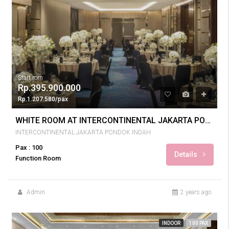
Start rom
Rp.395.900.000
Rp.1.207.580/pax
WHITE ROOM AT INTERCONTINENTAL JAKARTA PONDOK INDAH WEDDING 100 PAX
INTERCONTINENTAL JAKARTA PONDOK INDAH
Pax : 100
Details
Function Room
Admin
2 years ago
INDOOR
100 PAX