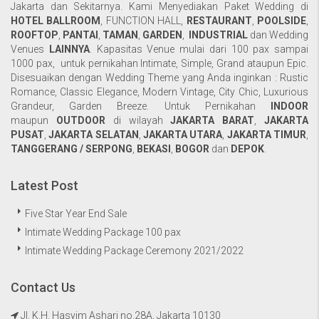
Jakarta dan Sekitarnya. Kami Menyediakan Paket Wedding di
HOTEL BALLROOM
,
FUNCTION HALL
,
RESTAURANT
,
POOLSIDE
,
ROOFTOP
,
PANTAI
,
TAMAN
,
GARDEN
,
INDUSTRIAL
dan Wedding
Venues
LAINNYA
. Kapasitas Venue mulai dari 100 pax sampai
1000 pax, untuk pernikahan Intimate, Simple, Grand ataupun Epic.
Disesuaikan dengan Wedding Theme yang Anda inginkan : Rustic
Romance, Classic Elegance, Modern Vintage, City Chic, Luxurious
Grandeur, Garden Breeze. Untuk Pernikahan
INDOOR
maupun
OUTDOOR
di wilayah
JAKARTA BARAT
,
JAKARTA
PUSAT
,
JAKARTA SELATAN
,
JAKARTA UTARA
,
JAKARTA TIMUR
,
TANGGERANG / SERPONG
,
BEKASI
,
BOGOR
dan
DEPOK
.
Latest Post
Five Star Year End Sale
Intimate Wedding Package 100 pax
Intimate Wedding Package Ceremony 2021/2022
Contact Us
Jl. K.H. Hasyim Ashari no.28A, Jakarta 10130