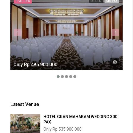
FEATURED
INDOOR
500 PAX
FE
Only
Rp.485.900.000
Onl
Latest Venue
HOTEL GRAN MAHAKAM WEDDING 300
PAX
Only
Rp.535.900.000