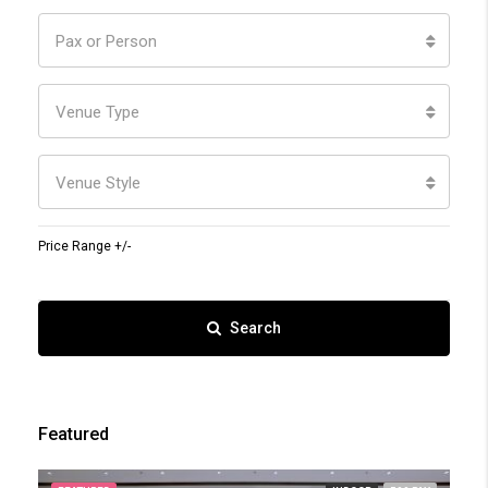
Pax or Person
Venue Type
Venue Style
Price Range +/-
Search
Featured