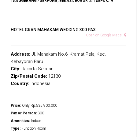
TANGGERANG / SERPONG, BEKASI, BOGOR
dan
DEPOK. v
HOTEL GRAN MAHAKAM WEDDING 300 PAX
Open on Google Maps
Address:
Jl. Mahakam No.6, Kramat Pela, Kec.
Kebayoran Baru
City:
Jakarta Selatan
Zip/Postal Code:
12130
Country:
Indonesia
Price:
Only
Rp.535.900.000
Pax or Person:
300
Amenities:
Indoor
Type:
Function Room