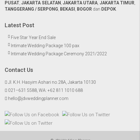
PUSAT
,
JAKARTA SELATAN
,
JAKARTA UTARA
,
JAKARTA TIMUR
,
TANGGERANG / SERPONG
,
BEKASI
,
BOGOR
dan
DEPOK
.
Latest Post
Five Star Year End Sale
Intimate Wedding Package 100 pax
Intimate Wedding Package Ceremony 2021/2022
Contact Us
Jl. K.H. Hasyim Ashari no.28A, Jakarta 10130
021–631 5588, WA:
+62 811 1010 688
hello@jdvweddingplanner.com