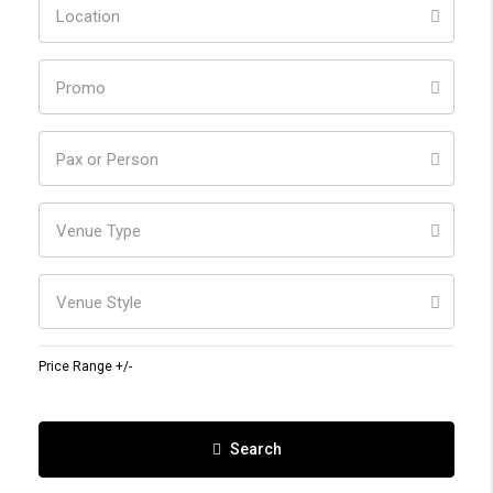
Location
Promo
Pax or Person
Venue Type
Venue Style
Price Range +/-
Search