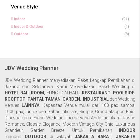
Venue Style
Indoor
(91)
Indoor & Outdoor
(4)
Outdoor
(8)
JDV Wedding Planner
JDV Wedding Planner menyediakan Paket Lengkap Pernikahan di
Jakarta dan Sekitarnya. Kami Menyediakan Paket Wedding di
HOTEL BALLROOM
,
FUNCTION HALL
,
RESTAURANT
,
POOLSIDE
,
ROOFTOP
,
PANTAI
,
TAMAN
,
GARDEN
,
INDUSTRIAL
dan Wedding
Venues
LAINNYA
. Kapasitas Venue mulai dari 100 pax sampai
1000 pax, untuk pernikahan Intimate, Simple, Grand ataupun Epic.
Disesuaikan dengan Wedding Theme yang Anda inginkan : Rustic
Romance, Classic Elegance, Modern Vintage, City Chic, Luxurious
Grandeur, Garden Breeze. Untuk Pernikahan
INDOOR
maupun
OUTDOOR
di wilayah
JAKARTA BARAT
,
JAKARTA