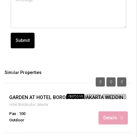
Submit
Only
Similar Properties
Rp.390.900.000
Rp.800.000/pax
GARDEN AT HOTEL BOROBUDUR JAKARTA WEDDING 100 PAX
OUTDOOR
100 PAX
5 STAR HOTEL
Hotel Borobudur Jakarta`
Pax : 100
Details
Outdoor
Only