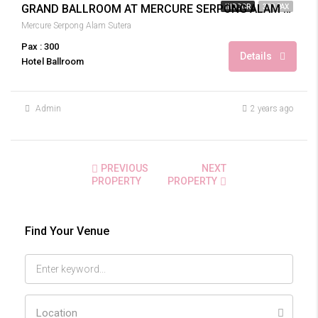
GRAND BALLROOM AT MERCURE SERPONG ALAM SUTERA WEDDING 300 PAX
INDOOR
300 PAX
Mercure Serpong Alam Sutera
Pax : 300
Details
Hotel Ballroom
Admin
2 years ago
PREVIOUS
NEXT
PROPERTY
PROPERTY
Find Your Venue
Location