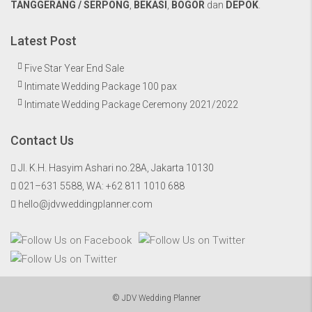
TANGGERANG / SERPONG
,
BEKASI
,
BOGOR
dan
DEPOK
.
Latest Post
Five Star Year End Sale
Intimate Wedding Package 100 pax
Intimate Wedding Package Ceremony 2021/2022
Contact Us
Jl. K.H. Hasyim Ashari no.28A, Jakarta 10130
021–631 5588, WA:
+62 811 1010 688
hello@jdvweddingplanner.com
© JDV Wedding Planner