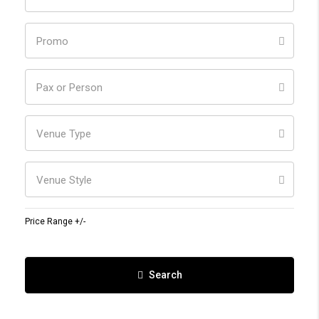
Promo
Pax or Person
Venue Type
Venue Style
Price Range +/-
Search