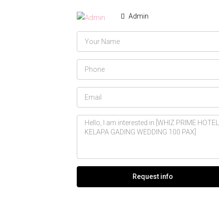
Admin
Request info