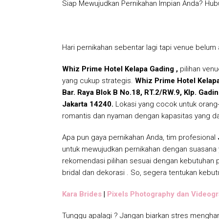
Siap Mewujudkan Pernikahan Impian Anda? Hubun
Hari pernikahan sebentar lagi tapi venue belum a
Whiz Prime Hotel Kelapa Gading ,
pilihan venu
yang cukup strategis.
Whiz Prime Hotel Kelap
Bar. Raya Blok B No.18, RT.2/RW.9, Klp. Gadin
Jakarta 14240.
Lokasi yang cocok untuk orang
romantis dan nyaman dengan kapasitas yang da
Apa pun gaya pernikahan Anda, tim profesional
untuk mewujudkan pernikahan dengan suasana ya
rekomendasi pilihan sesuai dengan kebutuhan p
bridal dan dekorasi . So, segera tentukan kebut
Kara Brides
|
Pixels Photography dan Videog
Tunggu apalagi ? Jangan biarkan stres mengham