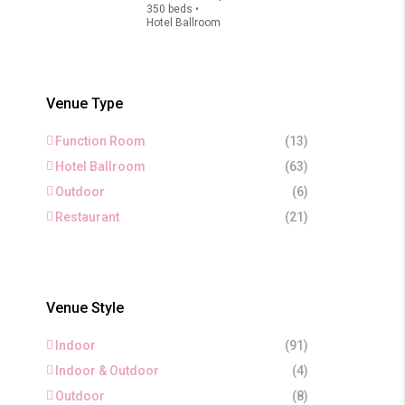
350 beds •
Hotel Ballroom
Venue Type
Function Room
(13)
Hotel Ballroom
(63)
Outdoor
(6)
Restaurant
(21)
Venue Style
Indoor
(91)
Indoor & Outdoor
(4)
Outdoor
(8)