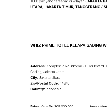
1000 pax yang tersebar di wilayah
JAKARTA BA
UTARA, JAKARTA TIMUR, TANGGERANG / S
WHIZ PRIME HOTEL KELAPA GADING W
Address:
Komplek Ruko Inkopal, Jl. Boulevard Ba
Gading, Jakarta Utara.
City:
Jakarta Utara
Zip/Postal Code:
14240
Country:
Indonesia
Price:
Only
Rp.305.900.000
Amenities