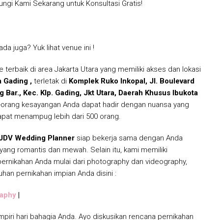
gi Kami Sekarang untuk Konsultasi Gratis!
da juga? Yuk lihat venue ini !
e terbaik di area Jakarta Utara yang memiliki akses dan lokasi
a Gading
,
terletak di
Komplek Ruko Inkopal, Jl. Boulevard
g Bar., Kec. Klp. Gading, Jkt Utara, Daerah Khusus Ibukota
-orang kesayangan Anda dapat hadir dengan nuansa yang
pat menampug lebih dari 500 orang.
JDV Wedding Planner
siap bekerja sama dengan Anda
ng romantis dan mewah. Selain itu, kami memiliki
ernikahan Anda mulai dari photography dan videography,
uhan pernikahan impian Anda disini :
raphy
|
piri hari bahagia Anda. Ayo diskusikan rencana pernikahan