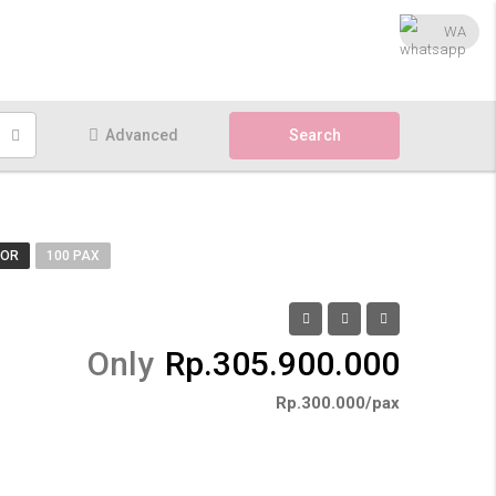
WA
Advanced
Search
OOR
100 PAX
Only
Rp.305.900.000
Rp.300.000/pax