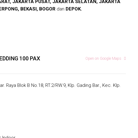
RAT, JAKARTA PUSAT, JAKARTA SELATAN, JAKARTA
ERPONG, BEKASI, BOGOR
dan
DEPOK.
EDDING 100 PAX
Open on Google Maps
r. Raya Blok B No.18, RT.2/RW.9, Klp. Gading Bar., Kec. Klp.
:
Indoor