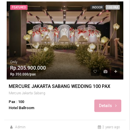
FEATURED
INDOOR
100 PAX
Only
Rp.205.900.000
Rp.350.000/pax
MERCURE JAKARTA SABANG WEDDING 100 PAX
Mercure Jakarta Sabang
Pax : 100
Details
Hotel Ballroom
Admin
2 years ago