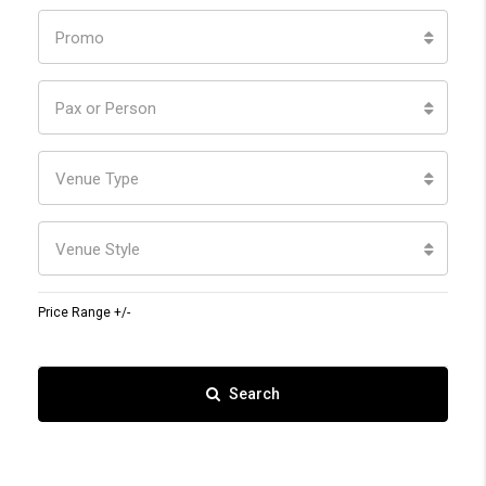
Promo
Pax or Person
Venue Type
Venue Style
Price Range +/-
Search