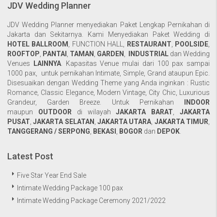
JDV Wedding Planner
JDV Wedding Planner menyediakan Paket Lengkap Pernikahan di
Jakarta dan Sekitarnya. Kami Menyediakan Paket Wedding di
HOTEL BALLROOM
,
FUNCTION HALL
,
RESTAURANT
,
POOLSIDE
,
ROOFTOP
,
PANTAI
,
TAMAN
,
GARDEN
,
INDUSTRIAL
dan Wedding
Venues
LAINNYA
. Kapasitas Venue mulai dari 100 pax sampai
1000 pax, untuk pernikahan Intimate, Simple, Grand ataupun Epic.
Disesuaikan dengan Wedding Theme yang Anda inginkan : Rustic
Romance, Classic Elegance, Modern Vintage, City Chic, Luxurious
Grandeur, Garden Breeze. Untuk Pernikahan
INDOOR
maupun
OUTDOOR
di wilayah
JAKARTA BARAT
,
JAKARTA
PUSAT
,
JAKARTA SELATAN
,
JAKARTA UTARA
,
JAKARTA TIMUR
,
TANGGERANG / SERPONG
,
BEKASI
,
BOGOR
dan
DEPOK
.
Latest Post
Five Star Year End Sale
Intimate Wedding Package 100 pax
Intimate Wedding Package Ceremony 2021/2022