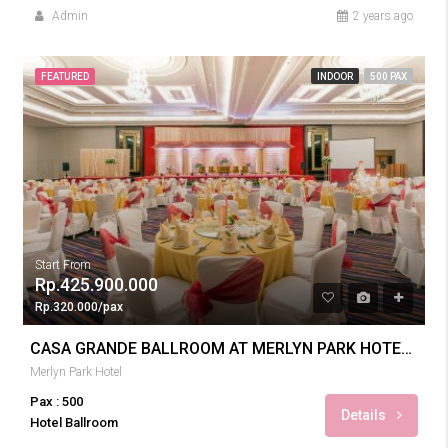
Admin
2 years ago
FEATURED
INDOOR
500 PAX
Start From
Rp.425.900.000
Rp.320.000/pax
CASA GRANDE BALLROOM AT MERLYN PARK HOTEL WEDDING 500 PAX
Merlyn Park Hotel
Pax : 500
Details
Hotel Ballroom