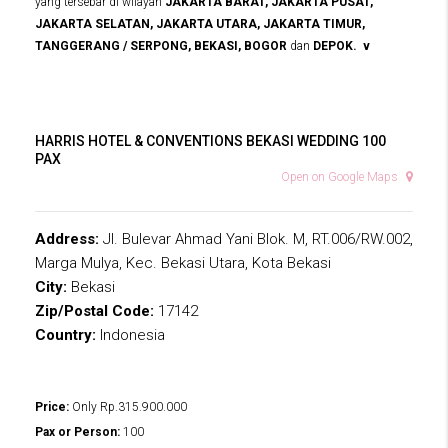
yang tersebar di wilayah
JAKARTA BARAT, JAKARTA PUSAT,
JAKARTA SELATAN, JAKARTA UTARA, JAKARTA TIMUR,
TANGGERANG / SERPONG, BEKASI, BOGOR
dan
DEPOK. v
HARRIS HOTEL & CONVENTIONS BEKASI WEDDING 100
PAX
Open on Google Maps
Address:
Jl. Bulevar Ahmad Yani Blok. M, RT.006/RW.002,
Marga Mulya, Kec. Bekasi Utara, Kota Bekasi
City:
Bekasi
Zip/Postal Code:
17142
Country:
Indonesia
Price:
Only
Rp.315.900.000
Pax or Person:
100