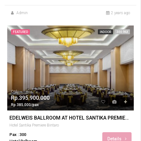
Admin
2 years ago
FEATURED
INDOOR
300 PAX
Only
Rp.395.900.000
Rp.385.000/pax
EDELWEIS BALLROOM AT HOTEL SANTIKA PREMIERE BINTARO WEDDING 300 PAX
Hotel Santika Premiere Bintaro
Pax : 300
Details