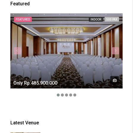
Featured
FEATURED
INDOOR
500 PAX
FE
Only
Rp.485.900.000
Onl
Latest Venue