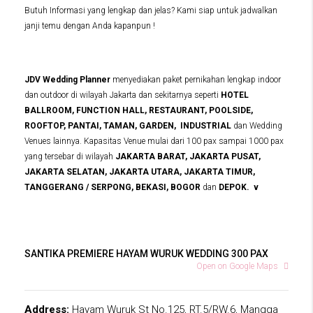
Butuh Informasi yang lengkap dan jelas? Kami siap untuk jadwalkan
janji temu dengan Anda kapanpun !
JDV Wedding Planner
menyediakan paket pernikahan lengkap indoor
dan outdoor di wilayah Jakarta dan sekitarnya seperti
HOTEL
BALLROOM, FUNCTION HALL, RESTAURANT, POOLSIDE,
ROOFTOP, PANTAI, TAMAN, GARDEN, INDUSTRIAL
dan Wedding
Venues lainnya. Kapasitas Venue mulai dari 100 pax sampai 1000 pax
yang tersebar di wilayah
JAKARTA BARAT, JAKARTA PUSAT,
JAKARTA SELATAN, JAKARTA UTARA, JAKARTA TIMUR,
TANGGERANG / SERPONG, BEKASI, BOGOR
dan
DEPOK. v
SANTIKA PREMIERE HAYAM WURUK WEDDING 300 PAX
Open on Google Maps
Address:
Hayam Wuruk St No.125, RT.5/RW.6, Mangga