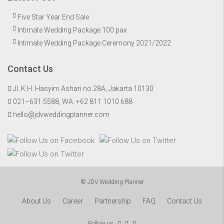
Five Star Year End Sale
Intimate Wedding Package 100 pax
Intimate Wedding Package Ceremony 2021/2022
Contact Us
Jl. K.H. Hasyim Ashari no.28A, Jakarta 10130
021–631 5588, WA:
+62 811 1010 688
hello@jdvweddingplanner.com
© JDV Wedding Planner
About Us
Career
Partnership
FAQ
Contact Us
Follow us