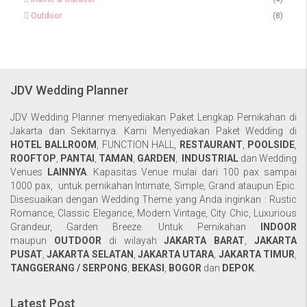
Outdoor
(8)
JDV Wedding Planner
JDV Wedding Planner menyediakan Paket Lengkap Pernikahan di
Jakarta dan Sekitarnya. Kami Menyediakan Paket Wedding di
HOTEL BALLROOM
,
FUNCTION HALL
,
RESTAURANT
,
POOLSIDE
,
ROOFTOP
,
PANTAI
,
TAMAN
,
GARDEN
,
INDUSTRIAL
dan Wedding
Venues
LAINNYA
. Kapasitas Venue mulai dari 100 pax sampai
1000 pax, untuk pernikahan Intimate, Simple, Grand ataupun Epic.
Disesuaikan dengan Wedding Theme yang Anda inginkan : Rustic
Romance, Classic Elegance, Modern Vintage, City Chic, Luxurious
Grandeur, Garden Breeze. Untuk Pernikahan
INDOOR
maupun
OUTDOOR
di wilayah
JAKARTA BARAT
,
JAKARTA
PUSAT
,
JAKARTA SELATAN
,
JAKARTA UTARA
,
JAKARTA TIMUR
,
TANGGERANG / SERPONG
,
BEKASI
,
BOGOR
dan
DEPOK
.
Latest Post