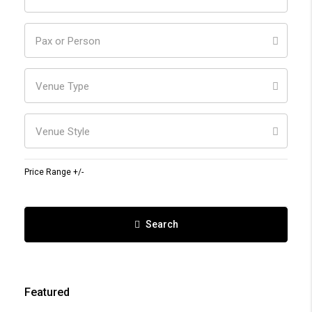
Pax or Person
Venue Type
Venue Style
Price Range +/-
Search
Featured